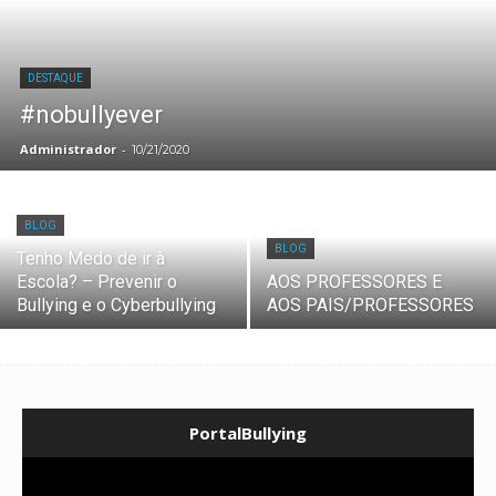
DESTAQUE
#nobullyever
Administrador
-
10/21/2020
BLOG
BLOG
Tenho Medo de ir à
Escola? – Prevenir o
AOS PROFESSORES E
Bullying e o Cyberbullying
AOS PAIS/PROFESSORES
PortalBullying