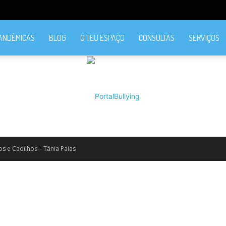
PANDÉMICAS
BLOG
O TEU ESPAÇO
CONSULTAS
SERVIÇOS
os e Cadilhos – Tânia Paias
PortalBullying