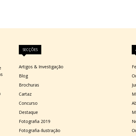
SECÇÕES
Artigos & Investigação
Fe
e
as
Blog
O
Brochuras
J
a
Cartaz
M
Concurso
Ab
Destaque
M
Fotografia 2019
N
Fotografia-Ilustração
O