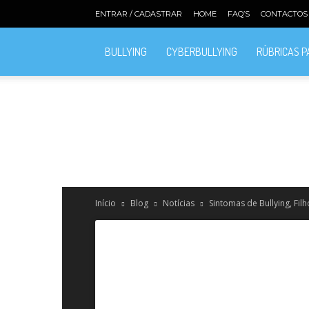
ENTRAR / CADASTRAR
HOME
FAQ’S
CONTACTOS
BULLYING
CYBERBULLYING
RÚBRICAS 
Início
Blog
Notícias
Sintomas de Bullying, Filh