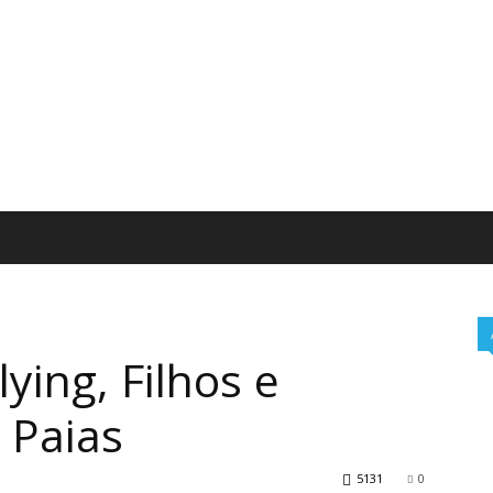
ying, Filhos e
 Paias
5131
0