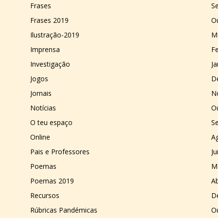
Frases
S
Frases 2019
O
Ilustração-2019
M
Imprensa
Fe
Investigação
Ja
Jogos
D
Jornais
N
Notícias
O
O teu espaço
S
Online
A
Pais e Professores
J
Poemas
M
Poemas 2019
Ab
Recursos
D
Rúbricas Pandémicas
O