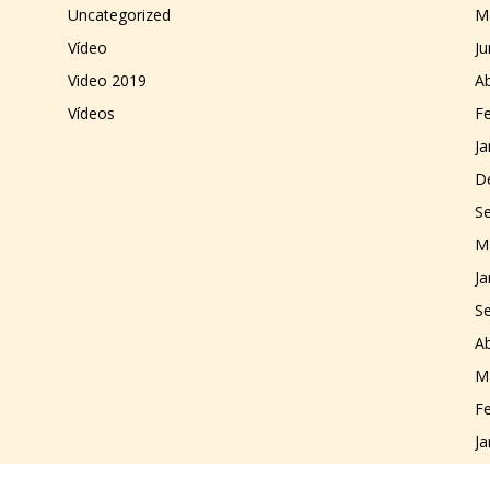
Uncategorized
M
Vídeo
J
Video 2019
Ab
Vídeos
Fe
Ja
D
S
M
Ja
S
Ab
M
Fe
Ja
D