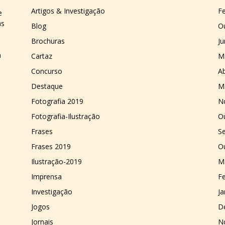
Artigos & Investigação
Fe
e
as
Blog
O
Brochuras
J
a
Cartaz
M
Concurso
Ab
Destaque
M
Fotografia 2019
N
Fotografia-Ilustração
O
Frases
S
Frases 2019
O
Ilustração-2019
M
Imprensa
Fe
Investigação
Ja
Jogos
D
Jornais
N