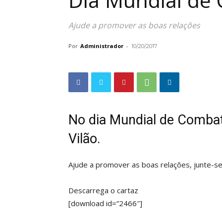
Dia Mundial de 
Ajude a promover as boas relações
Por
Administrador
-
10/20/2017
No dia Mundial de Combate
Vilão.
Ajude a promover as boas relações, junte-se
Descarrega o cartaz
[download id=”2466″]