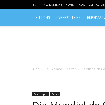
ENTRAR / CADASTRAR
HOME
FAQ’S
CONTACTOS
BULLYING
CYBERBULLYING
RÚBRICAS 
Início
O teu espaço
Cartaz
Dia Mundial de Co
O teu espaço
Cartaz