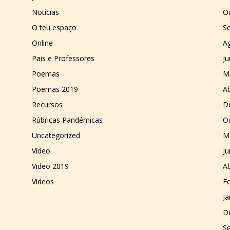
Notícias
O
O teu espaço
S
Online
A
Pais e Professores
J
Poemas
M
Poemas 2019
Ab
Recursos
D
Rúbricas Pandémicas
O
Uncategorized
M
Vídeo
J
Video 2019
Ab
Vídeos
Fe
Ja
D
S