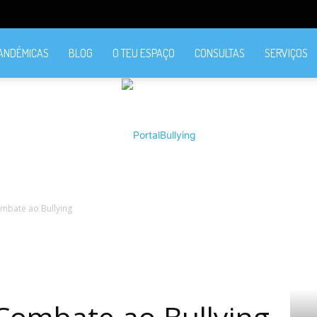
PANDÉMICAS
BLOG
O TEU ESPAÇO
CONSULTAS
SERVIÇOS
mbate ao Bullying
PortalBullying