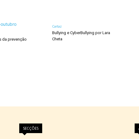
Cartaz
Bullying e CyberBullying por Lara
Cheta
s da prevenção
SECÇÕES