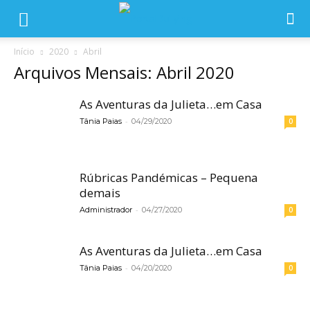
Início
2020
Abril
Arquivos Mensais: Abril 2020
As Aventuras da Julieta…em Casa
-
Tânia Paias
04/29/2020
0
Rúbricas Pandémicas – Pequena
demais
-
Administrador
04/27/2020
0
As Aventuras da Julieta…em Casa
-
Tânia Paias
04/20/2020
0