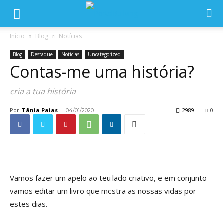
Início
Blog
Notícias
Blog
Destaque
Notícias
Uncategorized
Contas-me uma história?
cria a tua história
Por
Tânia Paias
-
2989
0
04/01/2020
Vamos fazer um apelo ao teu lado criativo, e em conjunto
vamos editar um livro que mostra as nossas vidas por
estes dias.