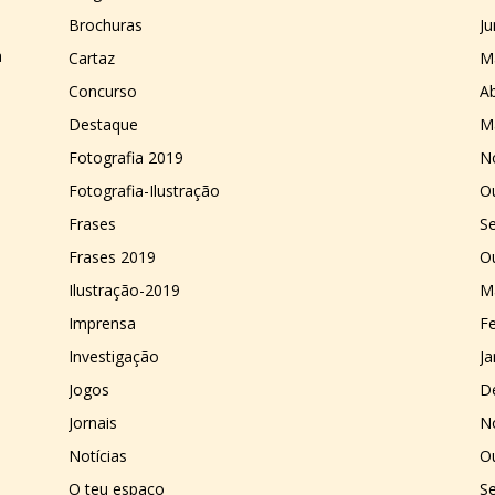
Brochuras
J
a
Cartaz
M
Concurso
Ab
Destaque
M
Fotografia 2019
N
Fotografia-Ilustração
O
Frases
S
Frases 2019
O
Ilustração-2019
M
Imprensa
Fe
Investigação
Ja
Jogos
D
Jornais
N
Notícias
O
O teu espaço
S