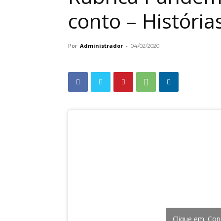
conto – Históri
Por
Administrador
-
04/02/2020
Clique em 'Con