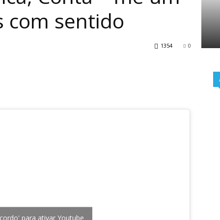
as com sentido
1354
0
cordo' para ativar Youtube