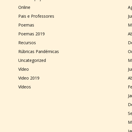
Online
A
Pais e Professores
J
Poemas
M
Poemas 2019
Ab
Recursos
D
Rúbricas Pandémicas
O
Uncategorized
M
Vídeo
J
Video 2019
Ab
Vídeos
Fe
Ja
D
S
M
Ja