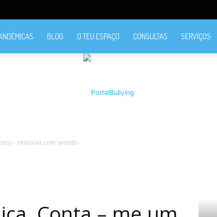
PANDÉMICAS
BLOG
O TEU ESPAÇO
CONSULTAS
SERVIÇOS
nto – Histórias com sentido
PortalBullying
ica, Conta – me um