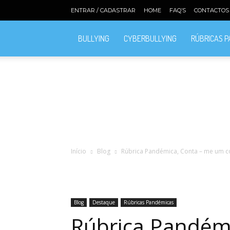
ENTRAR / CADASTRAR
HOME
FAQ’S
CONTACTOS
BULLYING
CYBERBULLYING
RÚBRICAS 
Início
Blog
Rúbrica Pandémica, Conta – me um co
Blog
Destaque
Rúbricas Pandémicas
Rúbrica Pandém