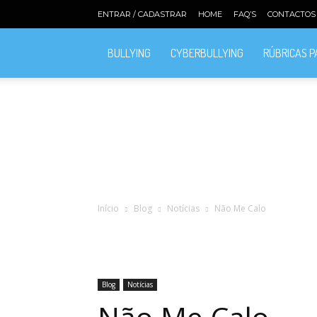
ENTRAR / CADASTRAR
HOME
FAQ’S
CONTACTOS
BULLYING
CYBERBULLYING
RÚBRICAS 
Início
Blog
Notícias
Não Me Calo
Blog
Notícias