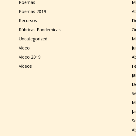
Poemas
M
Poemas 2019
Ab
Recursos
D
Rúbricas Pandémicas
O
Uncategorized
M
Vídeo
J
Video 2019
Ab
Vídeos
Fe
Ja
D
S
M
Ja
S
Ab