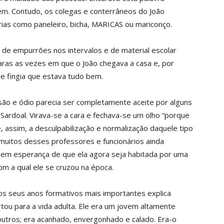
m. Contudo, os colegas e conterrâneos do João
ias como paneleiro, bicha, MARICAS ou mariconço.
 de empurrões nos intervalos e de material escolar
ras as vezes em que o João chegava a casa e, por
 e fingia que estava tudo bem.
são e ódio parecia ser completamente aceite por alguns
 Sardoal. Virava-se a cara e fechava-se um olho “porque
e, assim, a desculpabilização e normalização daquele tipo
uitos desses professores e funcionários ainda
 tem esperança de que ela agora seja habitada por uma
om a qual ele se cruzou na época.
os seus anos formativos mais importantes explica
tou para a vida adulta. Ele era um jovem altamente
utros; era acanhado, envergonhado e calado. Era-o