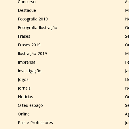
Concurso
Ab
Destaque
M
Fotografia 2019
N
Fotografia-Ilustração
O
Frases
S
Frases 2019
O
Ilustração-2019
M
Imprensa
Fe
Investigação
Ja
Jogos
D
Jornais
N
Notícias
O
O teu espaço
S
Online
A
Pais e Professores
J