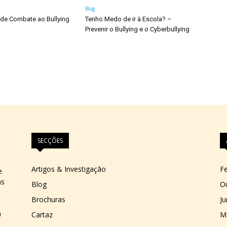
Blog
 de Combate ao Bullying
Tenho Medo de ir à Escola? –
Prevenir o Bullying e o Cyberbullying
SECÇÕES
Artigos & Investigação
Fe
e
as
Blog
O
Brochuras
J
a
Cartaz
M