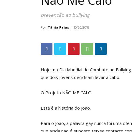
Não Me Calo
prevencão ao bullying
Por
Tânia Paias
-
10/20/2018
Hoje, no Dia Mundial de Combate ao Bullying
que dois jovens decidiram levar a cabo:
O Projeto NÃO ME CALO
Esta é a história do João.
Para o João, a palavra gay nunca foi uma ofe
que ainda não é suposto ter-se contacto co