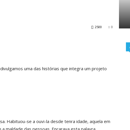
2500
0
 divulgamos uma das histórias que integra um projeto
nsa. Habituou-se a ouvi-la desde tenra idade, aquela em
m a maldade das pessoas. Encarava esta palavra