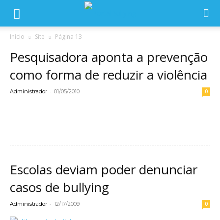
Início
Site
Página 13
Pesquisadora aponta a prevenção
como forma de reduzir a violência
-
Administrador
01/05/2010
0
Leia mais
Escolas deviam poder denunciar
casos de bullying
-
Administrador
12/17/2009
0