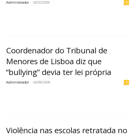
-
Administrador
05/12/2009
0
Leia mais
Coordenador do Tribunal de
Menores de Lisboa diz que
“bullying” devia ter lei própria
-
Administrador
05/06/2009
0
Leia mais
Violência nas escolas retratada no