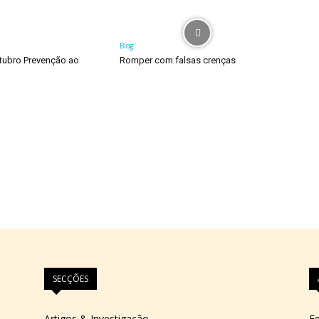
Blog
tubro Prevenção ao
Romper com falsas crenças
SECÇÕES
Artigos & Investigação
Fe