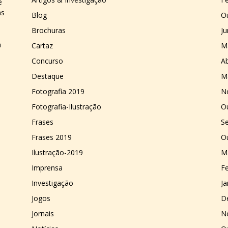
e
as
Blog
O
Brochuras
J
a
Cartaz
M
Concurso
Ab
Destaque
M
Fotografia 2019
N
Fotografia-Ilustração
O
Frases
S
Frases 2019
O
Ilustração-2019
M
Imprensa
Fe
Investigação
Ja
Jogos
D
Jornais
N