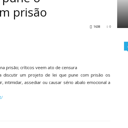
om prisão
1638
0
a prisão; críticos veem ato de censura
 discutir um projeto de lei que pune com prisão os
r, intimidar, assediar ou causar sério abalo emocional a
t/