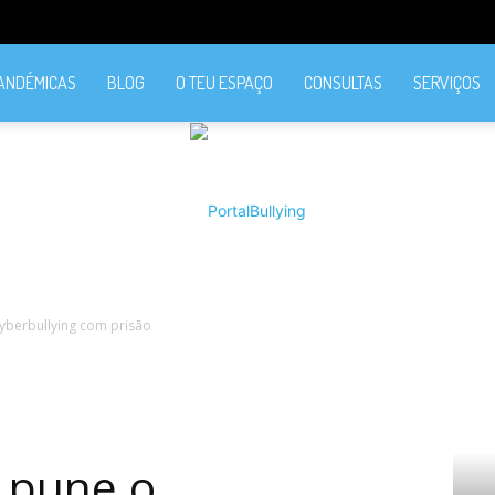
PANDÉMICAS
BLOG
O TEU ESPAÇO
CONSULTAS
SERVIÇOS
yberbullying com prisão
PortalBullying
 pune o