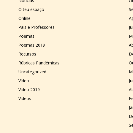
Notícias
O
O teu espaço
S
Online
A
Pais e Professores
J
Poemas
M
Poemas 2019
Ab
Recursos
D
Rúbricas Pandémicas
O
Uncategorized
M
Vídeo
J
Video 2019
Ab
Vídeos
Fe
Ja
D
S