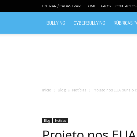
ENTRAR / CADASTRAR
HOME
FAQ’S
CONTACTOS
BULLYING
CYBERBULLYING
RÚBRICAS 
Início
Blog
Notícias
Projeto nos EUA pune o c
Blog
Notícias
Projeto nos EUA