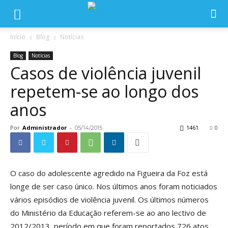
Início
Blog
Notícias
Blog
Notícias
Casos de violência juvenil
repetem-se ao longo dos
anos
Por
Administrador
-
1461
0
05/14/2015
O caso do adolescente agredido na Figueira da Foz está
longe de ser caso único. Nos últimos anos foram noticiados
vários episódios de violência juvenil. Os últimos números
do Ministério da Educação referem-se ao ano lectivo de
2012/2013, período em que foram reportados 726 atos