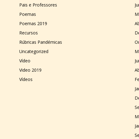
Pais e Professores
J
Poemas
M
Poemas 2019
Ab
Recursos
D
Rúbricas Pandémicas
O
Uncategorized
M
Vídeo
J
Video 2019
Ab
Vídeos
Fe
Ja
D
S
M
Ja
S