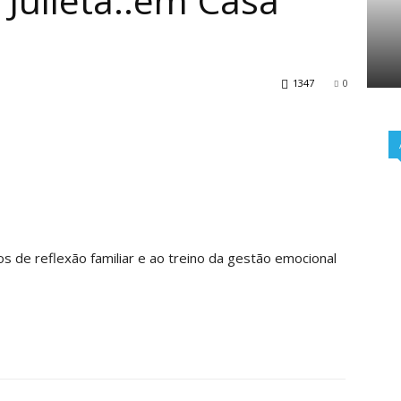
 Julieta..em Casa
1347
0
de reflexão familiar e ao treino da gestão emocional