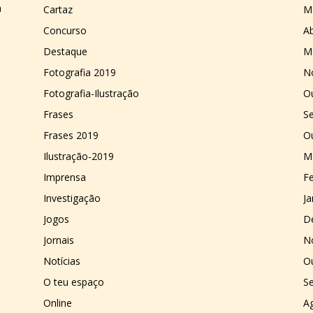
a
Cartaz
M
Concurso
Ab
Destaque
M
Fotografia 2019
N
Fotografia-Ilustração
O
Frases
S
Frases 2019
O
Ilustração-2019
M
Imprensa
Fe
Investigação
Ja
Jogos
D
Jornais
N
Notícias
O
O teu espaço
S
Online
A