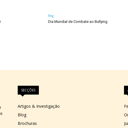
Blog
r
Dia Mundial de Combate ao Bullying
SECÇÕES
Artigos & Investigação
Fe
e
as
Blog
O
Brochuras
J