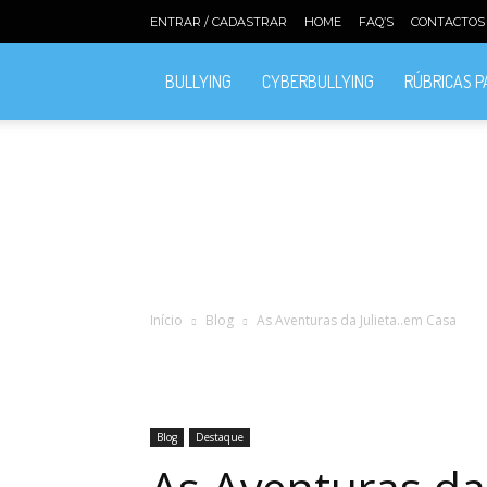
ENTRAR / CADASTRAR
HOME
FAQ’S
CONTACTOS
BULLYING
CYBERBULLYING
RÚBRICAS 
Início
Blog
As Aventuras da Julieta..em Casa
Blog
Destaque