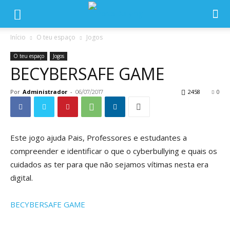
Início
O teu espaço
Jogos
O teu espaço
Jogos
BECYBERSAFE GAME
Por
Administrador
-
2458
0
06/07/2017
Este jogo ajuda Pais, Professores e estudantes a
compreender e identificar o que o cyberbullying e quais os
cuidados as ter para que não sejamos vítimas nesta era
digital.
BECYBERSAFE GAME