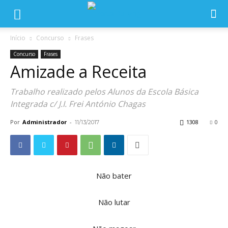
Início
Concurso
Frases
Concurso
Frases
Amizade a Receita
Trabalho realizado pelos Alunos da Escola Básica
Integrada c/ J.I. Frei António Chagas
Por
Administrador
-
1308
0
11/13/2017
Não bater
Não lutar