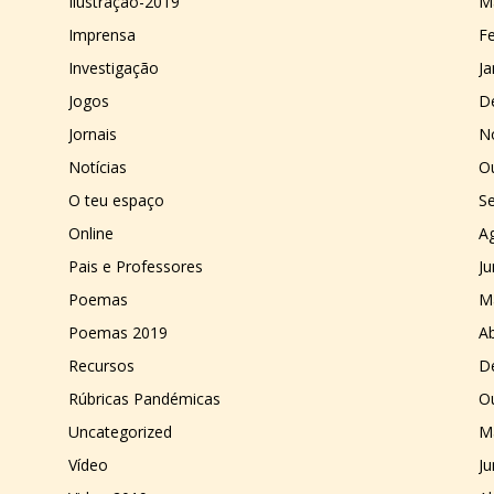
Ilustração-2019
M
Imprensa
Fe
Investigação
Ja
Jogos
D
Jornais
N
Notícias
O
O teu espaço
S
Online
A
Pais e Professores
J
Poemas
M
Poemas 2019
Ab
Recursos
D
Rúbricas Pandémicas
O
Uncategorized
M
Vídeo
J