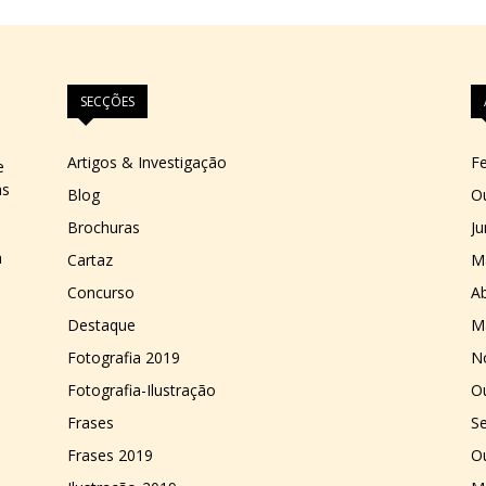
SECÇÕES
Artigos & Investigação
Fe
e
as
Blog
O
Brochuras
J
a
Cartaz
M
Concurso
Ab
Destaque
M
Fotografia 2019
N
Fotografia-Ilustração
O
Frases
S
Frases 2019
O