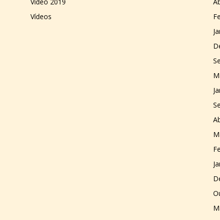
Video 2019
Ab
Vídeos
Fe
Ja
D
S
M
Ja
S
Ab
M
Fe
Ja
D
O
M