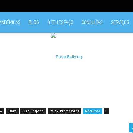
PANDÉMICAS
BLOG
O TEU ESPAÇO
CONSULTAS
SERVIÇOS
PortalBullying
ão
Links
O teu espaço
Pais e Professores
Recursos