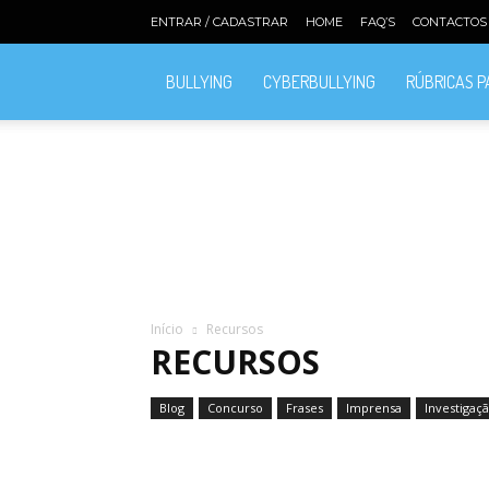
ENTRAR / CADASTRAR
HOME
FAQ’S
CONTACTOS
BULLYING
CYBERBULLYING
RÚBRICAS 
Início
Recursos
RECURSOS
Blog
Concurso
Frases
Imprensa
Investigaç