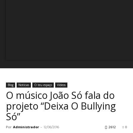
Blog
Notícias
O teu espaço
Vídeos
O músico João Só fala do
projeto “Deixa O Bullying
Só”
Por
Administrador
-
2612
0
12/06/2016