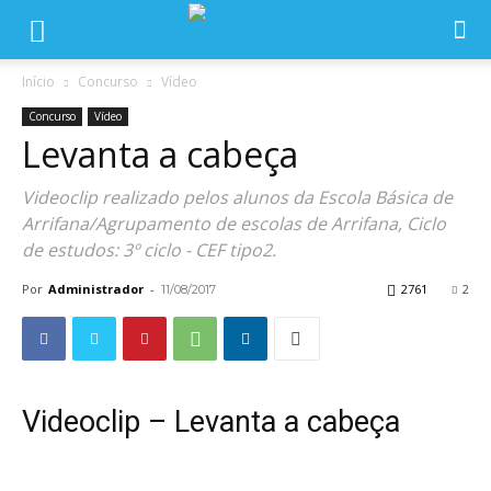
Início
Concurso
Vídeo
Concurso
Vídeo
Levanta a cabeça
Videoclip realizado pelos alunos da Escola Básica de
Arrifana/Agrupamento de escolas de Arrifana, Ciclo
de estudos: 3º ciclo - CEF tipo2.
Por
Administrador
-
2761
2
11/08/2017
Videoclip – Levanta a cabeça