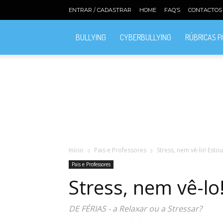
ENTRAR / CADASTRAR
HOME
FAQ’S
CONTACTOS
BULLYING
CYBERBULLYING
RÚBRICAS 
Início
Pais e Professores
Stress, nem vê-lo! Esto
Pais e Professores
Stress, nem vê-lo
DE FÉRIAS - a Relaxar ou a Stressar?