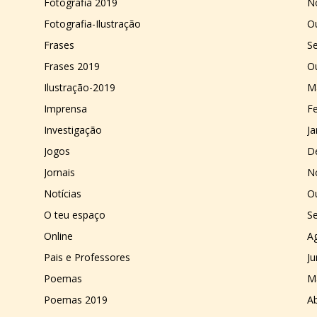
Fotografia 2019
N
Fotografia-Ilustração
O
Frases
S
Frases 2019
O
Ilustração-2019
M
Imprensa
Fe
Investigação
Ja
Jogos
D
Jornais
N
Notícias
O
O teu espaço
S
Online
A
Pais e Professores
J
Poemas
M
Poemas 2019
Ab