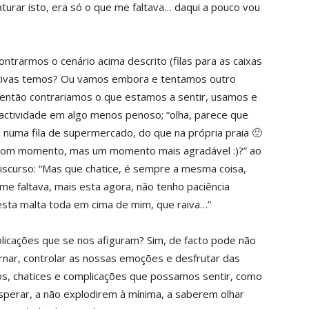
turar isto, era só o que me faltava… daqui a pouco vou
trarmos o cenário acima descrito (filas para as caixas
nativas temos? Ou vamos embora e tentamos outro
então contrariamos o que estamos a sentir, usamos e
ctividade em algo menos penoso; “olha, parece que
numa fila de supermercado, do que na própria praia 🙂
 bom momento, mas um momento mais agradável :)?” ao
discurso: “Mas que chatice, é sempre a mesma coisa,
e faltava, mais esta agora, não tenho paciência
esta malta toda em cima de mim, que raiva…”
licações que se nos afiguram? Sim, de facto pode não
nar, controlar as nossas emoções e desfrutar das
s, chatices e complicações que possamos sentir, como
sperar, a não explodirem à mínima, a saberem olhar