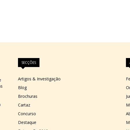
SECÇÕES
Artigos & Investigação
Fe
e
as
Blog
O
Brochuras
J
a
Cartaz
M
Concurso
Ab
Destaque
M