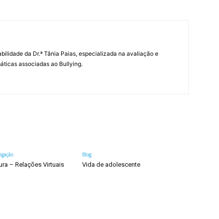
abilidade da Dr.ª Tânia Paias, especializada na avaliação e
icas associadas ao Bullying.
tigação
Blog
ura – Relações Virtuais
Vida de adolescente