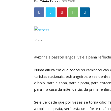
Por
Tânia Paias
-
08/23/2017
stress
avizinha a passos largos, vale a pena reflec
Numa altura em que todos os caminhos vão da
turistas nacionais, estrangeiros e residentes, 
o bolo, para a sopa, para a praia, para estac
para ir à casa da mãe, da tia, da prima, enf
Se é verdade que por vezes se torna difícil 
a toalha na praia, será esta uma forte razão