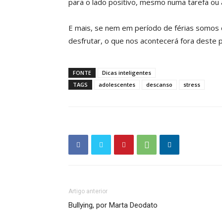
para o lado positivo, mesmo numa tarefa ou 
E mais, se nem em período de férias somos c
desfrutar, o que nos acontecerá fora deste 
FONTE
Dicas inteligentes
TAGS
adolescentes
descanso
stress
Artigo anterior
Bullying, por Marta Deodato