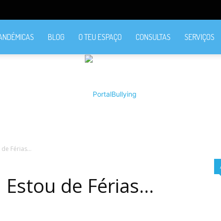
PANDÉMICAS
BLOG
O TEU ESPAÇO
CONSULTAS
SERVIÇOS
u de Férias…
PortalBullying
! Estou de Férias…