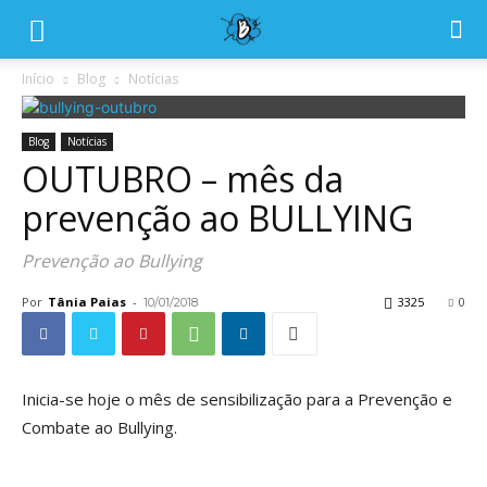
Início
Blog
Notícias
Blog
Notícias
OUTUBRO – mês da
prevenção ao BULLYING
Prevenção ao Bullying
Por
Tânia Paias
-
3325
0
10/01/2018
Inicia-se hoje o mês de sensibilização para a Prevenção e
Combate ao Bullying.